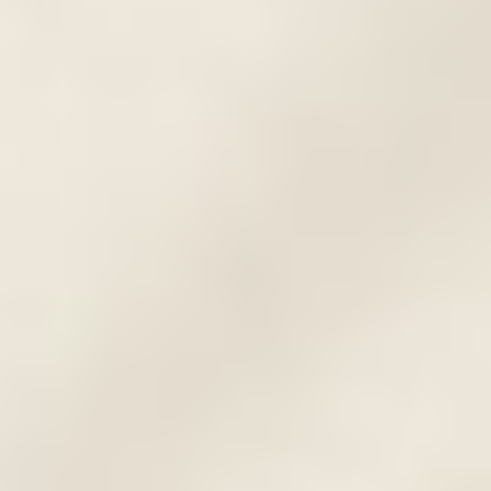
Rúzshatású ajaktetoválás
Olyan ajaktetoválási technika, ahol az ajak
teljes terjedelme pigmentálásra kerül.
Végeredményben egy nagyon látványos,
rúzsozott hatást kelt. Esetleges
hiányosságok, formai asszimmetriák
tökéletesen javíthatóak teljes ajaksatír
alkalmazása esetén.