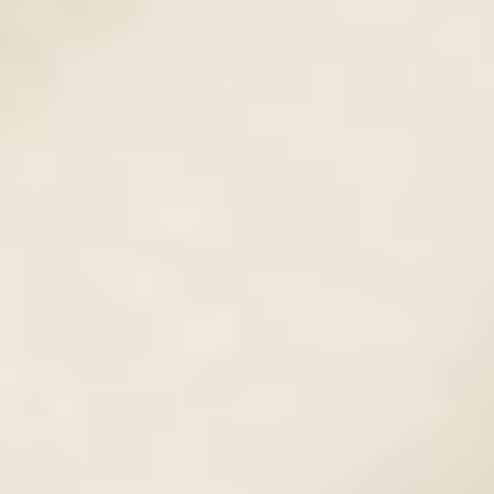
harsányabb színekig bármilyen
árnyalatban elkészíthető.