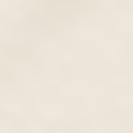
Nagyon vékony ajkakon nem lehet
elkészíteni.