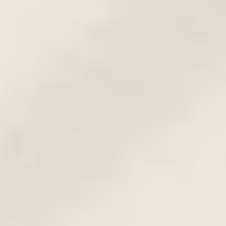
Púderes ajaktetoválás
Kontúr nélküli ajaktetoválás, mely kiemeli
az ajak eredeti szépségét. Leginkább
azoknak ajánljuk, akik a természetesebb,
visszafogottabb hatást kedvelik. A
színskála igen változatos, hiszen az
egészen halvány nude színektől a kicsit