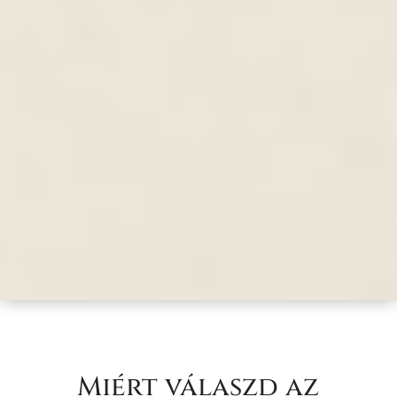
Aquarell ajaktetoválás
Nagyon természetes, lágy és átható
ajaktetoválás, mely kontúrral készül.
Színválasztástól függetlenül egy nagyon
visszafogott, színezett labello hatású
eredmény érhető el vele.
Miért válaszd az