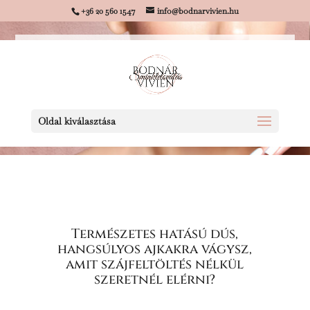
+36 20 560 1547
info@bodnarvivien.hu
Oldal kiválasztása
Természetes hatású dús,
hangsúlyos ajkakra vágysz,
amit szájfeltöltés nélkül
szeretnél elérni?