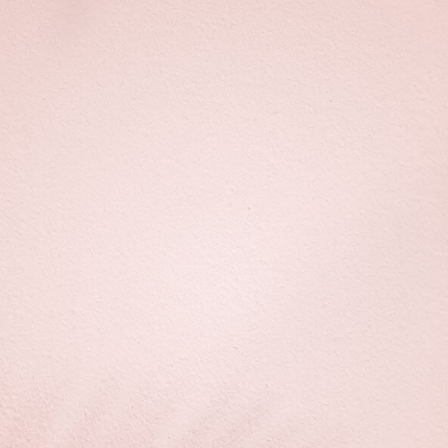
Nagyon fontos odafigyelni az ajkak
hidratáltságára, ugyanis száraz, cserepes
ajkakon nem lesz olyan a végeredmény, mint
amilyet szeretnél.
Érdemes az ajaktetoválás előtt 1 nappal herpesz
elleni gyógyszert szedni, hogy elkerüld a
herpesz kialakulását.
Színválasztásnál nyugodtan magaddal hozhatod
kedvenc rúzsod, hogy a legideálisabb színt
tudjuk kiválasztani az ajaktetováláshoz.