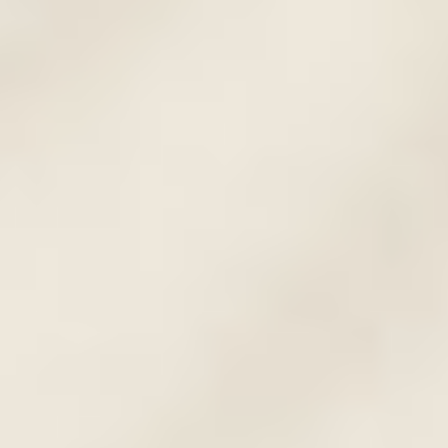
3D ajaktetoválás
A teljes ajaksatír továbbgondolt változata,
amellyel 3D hatást, vagyis egy dús hatást
tudunk eredményezni. Itt az ajak belső
része (ahová a fény esik) egy
gyöngyházfényű világos pigmenttel
készül, így optikailag dúsítva az ajkakat.