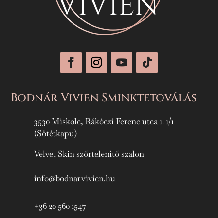
Bodnár Vivien Sminktetoválás
3530 Miskolc, Rákóczi Ferenc utca 1. 1/1
(Sötétkapu)
Velvet Skin szőrtelenítő szalon
info@bodnarvivien.hu
+36 20 560 1547