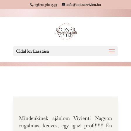
+36 20 560 1547
info@bodnarvivien.hu
Oldal kiválasztása
Mindenkinek ajánlom Vivient! Nagyon
rugalmas, kedves, egy igazi profi!!!!!! Én