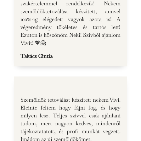
szakértelemmel rendelkezik! Nekem
szemöldöktetoválást készített, amivel
100%-ig elégedett vagyok azóta is! A
végeredmény tökéletes és tartós lett!
Ezúton is köszönöm Neki! Szívből ajánlom
Vivit! 💖🤗
Takács Cintia
Szemöldök tetoválást készített nekem Vivi.
Eleinte féltem hogy fájni fog, és hogy
milyen lesz. Teljes szívvel csak ajánlani
tudom, mert nagyon kedves, mindenről
tájékoztatatott, és profi munkát végzett.
Imádom az új szemöldökömet.