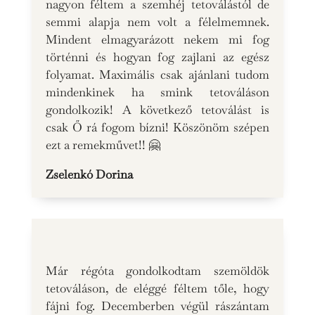
nagyon féltem a szemhéj tetoválástól de
semmi alapja nem volt a félelmemnek.
Mindent elmagyarázott nekem mi fog
történni és hogyan fog zajlani az egész
folyamat. Maximális csak ajánlani tudom
mindenkinek ha smink tetováláson
gondolkozik! A következő tetoválást is
csak Ő rá fogom bízni! Köszönöm szépen
ezt a remekművet!! 🤗
Zselenkó Dorina
Már régóta gondolkodtam szemöldök
tetováláson, de eléggé féltem tőle, hogy
fájni fog. Decemberben végül rászántam