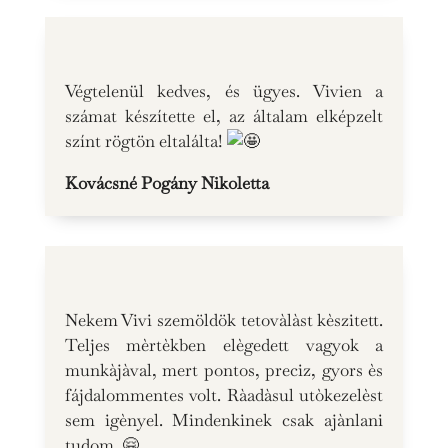
Végtelenül kedves, és ügyes. Vivien a
számat készítette el, az általam elképzelt
színt rögtön eltalálta!
Kovácsné Pogány Nikoletta
Nekem Vivi szemöldök tetovàlàst kèszitett.
Teljes mèrtèkben elègedett vagyok a
munkàjàval, mert pontos, preciz, gyors ès
fájdalommentes volt. Ràadàsul utòkezelèst
sem igènyel. Mindenkinek csak ajànlani
tudom. 🤗