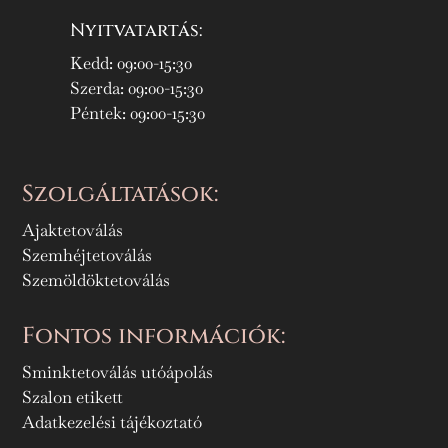
Nyitvatartás:
Kedd: 09:00-15:30
Szerda: 09:00-15:30
Péntek: 09:00-15:30
Szolgáltatások:
Ajaktetoválás
Szemhéjtetoválás
Szemöldöktetoválás
Fontos információk:
Sminktetoválás utóápolás
Szalon etikett
Adatkezelési tájékoztató