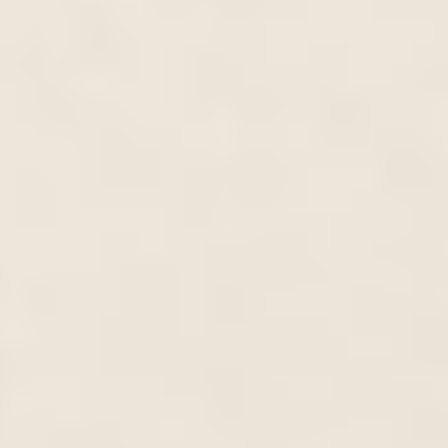
Alsó kontúr
A határozott vonal egyre jobban kimegy a
divatból, mivel ez a legtöbb esetben zárja a
tekintetet. Ezért az alsó kontúrt inkább
füstös formában készítem, ami egy lágy,
visszafogottabb hatást kelt. Ennek a
technikának a lényege, hogy egy kicsit
kiemelje a tekintetet.