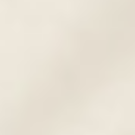
Tusvonal vagy felső
szemkontúr tetoválás
Ez a szemhéjtetoválás fekete pigmenttel
készül, úgy hogy a belső szemzugtól kifelé
haladunk, amit egy szép, íves véggel
zárunk. Szinte mindenkinek jól áll a
tusvonal, amelyet lehet vékonyabb,
vastagabb, ívesebb vagy laposabb
kivitelben is elkészíteni.