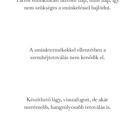
Tartós sminkhatást biztosít nap, mint nap, így
nem szükséges a sminkeléssel bajlódni.
A sminktermékekkel ellentétben a
szemhéjtetoválás nem kenődik el.
Készíthető lágy, visszafogott, de akár
merészebb, hangsúlyosabb tetoválás is.