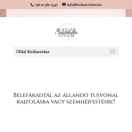
+36 20 560 1547
info@bodnarvivien.hu
Oldal kiválasztása
Belefáradtál az állandó tusvonal
rajzolásba vagy szemhéjfestésbe?