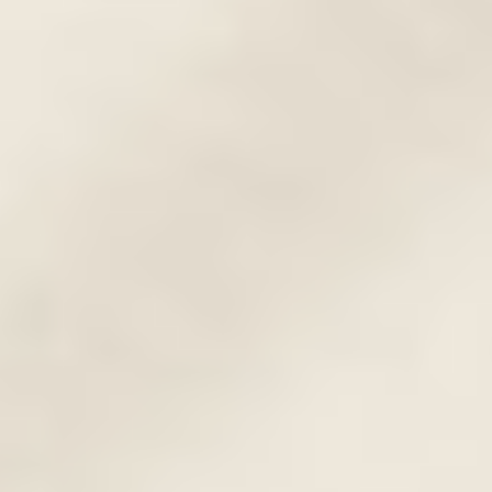
Szempillasűrítés
Ennél a technikánál a szempillatőbe kerül
a tetoválás, melynek célja a szemek
kiemelése. A szempillák ezáltal optikailag
sűrűbbnek és sötétebbnek hatnak. A
szempillasűrítés egy nagyon visszafogott,
de hatásos technika. Főként azoknak
ajánlom, akik nem szeretnének hangsúlyos
sminktetoválást.