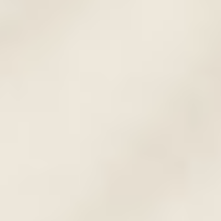
Füstös szemhéj
Abban különbözik a tusvonaltól, hogy
nincs határozott vége a tetoválásnak,
hanem egy lágy átmenetet képzünk.
Elkészíthető karakteresebb és
visszafogottabb formában is, illetve meg
lehet bolondítani gyönyörű színekkel is. A
sminkelt hatást még jobban el tudjuk azzal