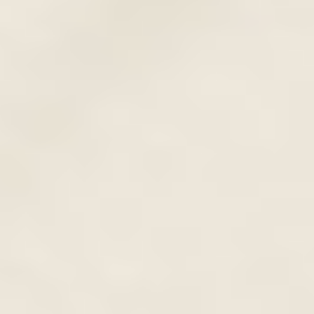
érni, hogy a szempillatőben fekete
pigmenttel dolgozunk, és felfele a kívánt
színekkel haladunk tovább. Ha bevállalós
vagy, akkor választhatsz sötétkéket, baba
kéket, lilát vagy zöldet is, de ha kevésbé
szeretnél merészet, akkor ideális választás
lehet a barna szín.